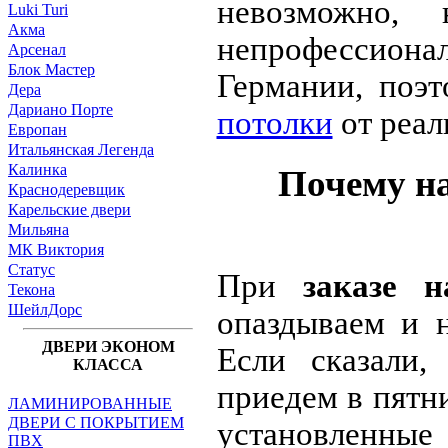
невозможно,
Luki Turi
Акма
непрофессион
Арсенал
Блок Мастер
Германии, поэ
Дера
Дариано Порте
потолки
от реал
Европан
Итальянская Легенда
Калинка
Почему н
Краснодеревщик
Карельские двери
Мильяна
МК Виктория
Статус
При
заказе 
Текона
ШейлДорс
опаздываем и н
ДВЕРИ ЭКОНОМ
Если сказали,
КЛАССА
приедем в пятн
ЛАМИНИРОВАННЫЕ
ДВЕРИ С ПОКРЫТИЕМ
установленн
ПВХ