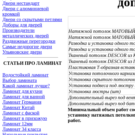
до
Двери нестандарт
Двери с алюминиевой
кромкой
Двери со скрытыми петлями
Доборы для дверей
Производители
Натяжной потолок МАТОВЫЙ, 
металлических дверей
Натяжной потолок МАТОВЫЙ, 
Раздвижные перегородки
Разводка и установка одного то
Самые недорогие двери
Разводка и установка одного т
Ульяновские двери
Тканевый потолок DESCOR из К
Тканевый потолок DESCOR из Г
СТАТЬИ ПРО ЛАМИНАТ
Пластиковая Т-образная вставк
Установка потолочного карниз
Водостойкий ламинат
Установка скрытого потолочно
Выбор ламината
Установка подвеса под люстру
Какой ламинат лучше?
Ламинат для кухни
Установка люстры (шт)
Ламинат для ванной
Дополнительный вырез под вен
Ламинат Германия
Дополнительный вырез под бат
Ламинат Китай
Минимальный объем работ сост
Ламинат с фаской
установку натяжных потолков 
Ламинат в прихожую
работ.
Ламинат 12мм
Ламинат 34 класса
Напольные покрытия