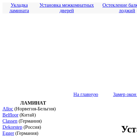
Укладка
Установка межкомнатных
Остекление бал
ламината
дверей
лоджий
На главную
Замер око
ЛАМИНАТ
Alloc
(Норвегия-Бельгия)
Belfloor
(Китай)
Classen
(Германия)
Уст
Dekorstep
(Россия)
Egger
(Германия)