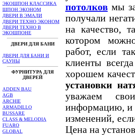
ЭКОШПОН КЛАССИКА
потолков
мы за
ШПОН ЭКОНОМ
получали негат
ДВЕРИ В ЭМАЛИ
ДВЕРИ ТЕХНО ЭКОНОМ
на качество, т
ДВЕРИ ТЕХНО В
ЭКОШПОНЕ
котором можно
ДВЕРИ ДЛЯ БАНИ
работ, если т
ДВЕРИ ДЛЯ БАНИ И
клиенты всегда
САУНЫ
хорошем качест
ФУРНИТУРА ДЛЯ
ДВЕРЕЙ
установки на
ADDEN BAU
уважаем сво
AGB
ARCHIE
информацию, и 
ARMADILLO
BUSSARE
изменений, есл
CLASS & MELODIA
FUARO
Цена на установ
GLOBAL