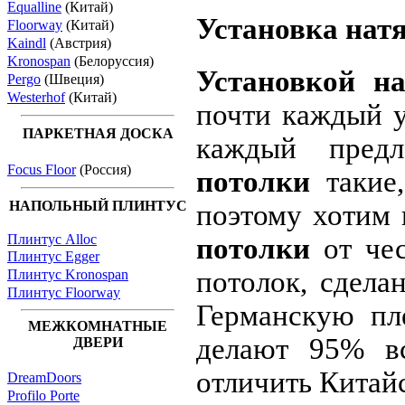
Equalline
(Китай)
Установка нат
Floorway
(Китай)
Kaindl
(Австрия)
Kronospan
(Белоруссия)
Установкой н
Pergo
(Швеция)
Westerhof
(Китай)
почти каждый у
ПАРКЕТНАЯ ДОСКА
каждый пред
Focus Floor
(Россия)
потолки
такие,
НАПОЛЬНЫЙ ПЛИНТУС
поэтому хотим
Плинтус Alloc
потолки
от чес
Плинтус Egger
потолок, сдела
Плинтус Kronospan
Плинтус Floorway
Германскую пл
МЕЖКОМНАТНЫЕ
делают 95% вс
ДВЕРИ
отличить Китай
DreamDoors
Profilo Porte